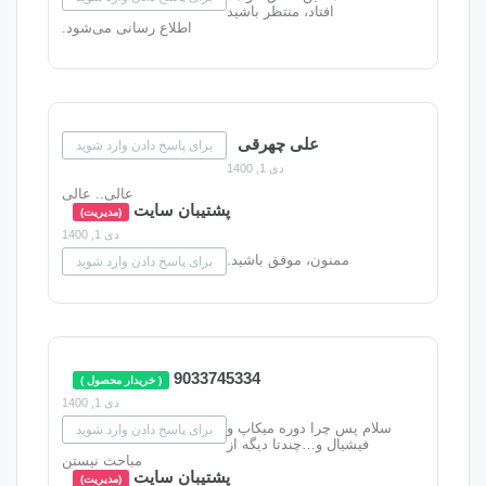
فتاد، منتظر باشید
اطلاع رسانی می‌شود.
علی چهرقی
برای پاسخ دادن وارد شوید
دی 1, 1400
عالی.. عالی
پشتیبان سایت
(مدیریت)
دی 1, 1400
ون، موفق باشید.
برای پاسخ دادن وارد شوید
9033745334
( خریدار محصول )
دی 1, 1400
را دوره میکاپ و
برای پاسخ دادن وارد شوید
و…چندتا دیگه از
مباحث نیستن
پشتیبان سایت
(مدیریت)