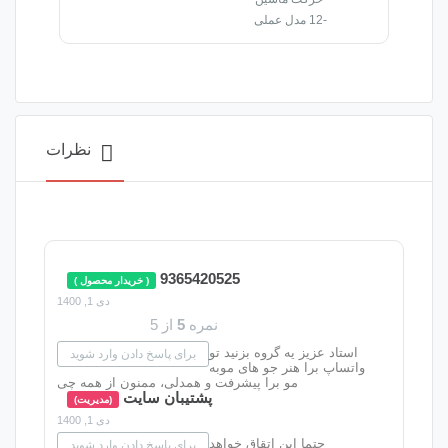
نظرات
9365420525
( خریدار محصول )
دی 1, 1400
نمره
5
از 5
 یه گروه بزنید تو
برای پاسخ دادن وارد شوید
هنر جو های موبه
مو برا پیشرفت و همدلی، ممنون از همه چی
پشتیبان سایت
(مدیریت)
دی 1, 1400
 این اتقاق خواهد
برای پاسخ دادن وارد شوید