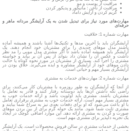
مراقبت از پوست و مو
مراقبت از ناخن : مانیکور و پدیکور کردن
گریم کردن و آرایش داماد
مهارت‌های مورد نیاز برای تبدیل شدن به یک آرایشگر مردانه ماهر و
حرفه‌ای
مهارت شماره 1: خلاقیت
آرایشگران باید با آخرین مدها و تکنیک‌ها آشنا باشند و همیشه آماده
باشند مدل موهای جدیدی را برای مشتریان خود انجام دهند. یک
آرایشگر باید همیشه آماده باشد تا اگر مشتری مدل مویی را مد نظر
داشت و عکس آن را نشان داد بتواند از پس آن بر بیاید و خواسته
مشتری را اجرا کند. بسیاری از مشتریان در مورد نحوه کوتاه یا حالت
دادن موهای خود از آرایشگر مشاوره و ایده می‌گیرند. خلاق بودن در
آرایشگری بسیار مهم و حیاتی است.
مهارت شماره 2: مهارت‌های خدمات به مشتری
از آنجا که آرایشگران به طور روزمره با مشتریان کار می‌کنند، برای
راضی نگه داشتن آن‌ها باید دوستانه رفتار کنند و قادر به تعامل با
مشتریان باشند. مشتری باید اولویت باشد و ارائه خدمات خوب به
مشتری بسیار مهم است. ارائه خدمات خوب به مشتری برقراری تعامل
با او باعث می‌شود که او برای دفعات بعدی نیز به سراغ شما بیایند و
مشتری ثابت شما شود. مانند یک حوله گرم برای از بین بردن موهای
صورت و گردن به مشتری ارائه دهد. این موارد اضافی کوچک در ایجاد
یک تجربه دلپذیر برای مشتری مهم است.
بخشی از خدمات مشتری در سالن فروش محصولات است. یک آرایشگر
خوب قادر خواهد بود تا نیاز مشتری را شناسایی کرده و محصولات