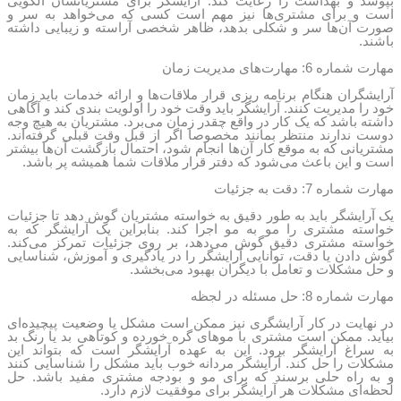
بپوشد و بهداشت را رعایت کند. آرایشگر برای مشتریانشان الگویی
است و برای مشتری‌ها نیز مهم است کسی که می‌خواهد به سر و
صورت آن‌ها سر و شکلی بدهد، ظاهر شخصی آراسته و زیبایی داشته
باشند.
مهارت شماره 6: مهارت‌های مدیریت زمان
آرایشگران هنگام برنامه ریزی قرار ملاقات‌ها و ارائه خدمات باید زمان
خود را مدیریت کنند. آرایشگر باید وقت خود را اولویت بندی کند و آگاهی
داشته باشد که یک کار در واقع چقدر زمان می‌برد. مشتریان به هیچ وجه
دوست ندارند منتظر بمانند مخصوصا اگر از قبل وقت قبلی گرفته‌اند.
مشتریانی که به موقع کار آن‌ها انجام شود، احتمال بازگشت آن‌ها بیشتر
است و این باعث می‌شود که دفتر قرار ملاقات شما همیشه پر باشد.
مهارت شماره 7: دقت به جزئیات
یک آرایشگر باید به طور دقیق به خواسته مشتریان گوش دهد تا جزئیات
خواسته مشتری را مو به مو اجرا کند. بنابراین یک آرایشگر که به
خواسته مشتری دقیق گوش می‌دهد، بر روی جزئیات تمرکز می‌کند.
گوش دادن یا دقت، توانایی آرایشگر را در یادگیری و آموزش، شناسایی
و حل مشکلات و تعامل با دیگران بهبود می‌بخشد.
مهارت شماره 8: حل مسئله در لجظه
در نهایت در کار آرایشگری نیز ممکن است مشکل یا وضعیت پیچیده‌ای
بیاید. ممکن است مشتری با موهای گره خورده و کوتاهی بد یا رنگ بد
به سراغ آرایشگر برود. این به عهده آرایشگر است که بتواند این
مشکلات را حل کند. آرایشگر مردانه خوب باید مشکل را شناسایی کنند
و به راه حلی برسند که برای مو و بودجه مشتری مفید باشد. حل
لحظه‌ای مشکلات هر آرایشگر برای موفقیت لازم دارد.