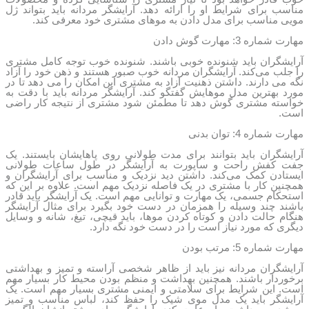
مناسب برای شرایط او را ارائه دهد. آرایشگر مردانه باید بتواند ژل
مویی مناسب برای مدل دادن به موهای مشتری خود معرفی کند.
مهارت شماره 3: مهارت گوش دادن
آرایشگران باید شنونده خوبی باشند. شنونده خوب توجه کامل مشتری
را جلب می‌کند. آرایشگران مردانه خوب صبور هستند و ذهن خود را آزاد
نگه می دارند. داشتن ذهنیت آزاد به مشتری این امکان را می دهد تا در
مورد بهترین مدل موهایش گفتگو کند. آرایشگر مردانه باید با دقت به
خواسته مشتری گوش دهد تا مطمئن شود مشتری از نتیجه کار راضی
است.
مهارت شماره 4: توان بدنی
آرایشگران باید بتوانند برای مدت طولانی روی پاهایشان بایستند. یک
جفت کفش راحت و ساپورت به آرایشگر در طول ساعات طولانی
ایستادن کمک می‌کند. داشتن دید نزدیک و مناسب برای آرایشگران و
همچنین کار با مشتری در یک فاصله نزدیک مهم است. علاوه بر این که
استحکام جسمی، یک مهارت و توانایی مهم است. یک آرایشگر باید قادر
باشند چند وسیله را همزمان در دست خود بگیرد برای مثال آرایشگر
هنگام حالت دادن و کوتاه کردن موها، باید قیچی، تیغ، شانه و وسایل
دیگری که مورد نیاز است را در دست خود نگه دارد.
مهارت شماره 5: مرتب بودن
آرایشگران مردانه نیز باید از ظاهر شخصی آراسته و تمیز و بهداشتی
برخوردار باشند. همچنین بهداشت و منظم بودن محیط کار بسیار مهم
است. این شرایط برای سلامتی و ایمنی مشتری بسیار مهم است. یک
آرایشگر باید یک مدل موی شیک را حفظ کند، لباس مناسب و تمیز