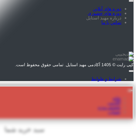
دوره های آنلاین
دوره های حضوری
درباره مهبد استایل
تماس با ما
کپی رایت © 1405 آکادمی مهبد استایل. تمامی حقوق محفوظ است.
شرایط و ظوابط
خانه
آکادمی
تخفیف ویژه
حساب
سبد خرید شما