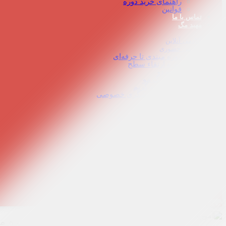
راهنمای خرید دوره
قوانین
تماس با ما
مهبد مگ
آکادمی آنلاین
آکادمی حضوری
دوره مبتدی تا حرفه‌ای
دوره‌ ارتقاء سطح
درجه دو
دوره رنگ مو
دوره جامع گریم
آموزش آرایشگری خصوصی
خدمات هنرجویان
اپلیکیشن اندروید
راهنمای نمایش دوره
راهنمای خرید دوره
قوانین
تماس با ما
مهبد مگ
اپلیکیشن اندروید
تخفیف ویژه
ورود و عضویت
برای مشاهده محت