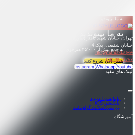
به ما بپیوندید
به ما بپیوندید و هنرتان را شکوفا کنید
تهران، خیابان شهید باهنر (نیاوران)
خیابان شفیعی، پلاک 4
به جمع بیش از ۴۵٬۰۰۰ هنرجوی آرایشگری آکادمی مهبد استایل بپیوندید و مسیر حرفه‌ای خود را آغاز کنید
info@mahbod.style
09026515757
همین الان شروع کنید
Instagram
Whatsapp
Youtube
لینک های مفید
اپلیکیشن اندروید
اپلیکیشن IOS
بررسی اصلالت گواهینامه
آموزشگاه