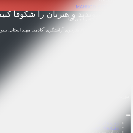
به ما بپیوندید و هنرتان را شکوفا کنید
تهران، خیابان شهید باهنر (نیاوران)
خیابان شفیعی، پلاک 4
به جمع بیش از ۴۵٬۰۰۰ هنرجوی آرایشگری آکادمی مهبد استایل بپیوندید و مسیر حرفه‌ای خود را آغاز کنید
info@mahbod.style
09026515757
همین الان شروع کنید
Instagram
Whatsapp
Youtube
لینک های مفید
اپلیکیشن اندروید
اپلیکیشن IOS
بررسی اصلالت گواهینامه
آموزشگاه
دوره های آنلاین
دوره های حضوری
درباره مهبد استایل