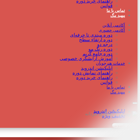
راهنمای خرید دوره
قوانین
تماس با ما
مهبد مگ
آکادمی آنلاین
آکادمی حضوری
دوره مبتدی تا حرفه‌ای
دوره‌ ارتقاء سطح
درجه دو
دوره رنگ مو
دوره جامع گریم
آموزش آرایشگری خصوصی
خدمات هنرجویان
اپلیکیشن اندروید
راهنمای نمایش دوره
راهنمای خرید دوره
قوانین
تماس با ما
مهبد مگ
اپلیکیشن اندروید
تخفیف ویژه
ورود و عضویت
به ما بپیوندید