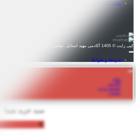
تماس با ما
کپی رایت © 1405 آکادمی مهبد استایل. تمامی حقوق محفوظ است.
شرایط و ظوابط
خانه
آکادمی
تخفیف ویژه
حساب
سبد خرید شما