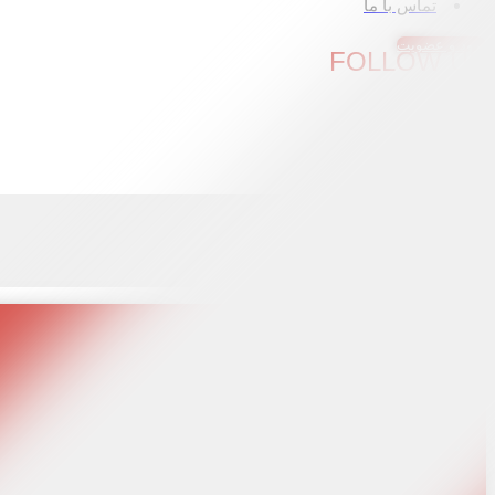
تماس با ما
ورود و عضویت
FOLLOW US
ورود و عضویت
جستجو کردن
جستجو کردن
آکادمی آنلاین
آکادمی حضوری
دوره مبتدی تا حرفه‌ای
دوره‌ ارتقاء سطح
درجه دو
دوره رنگ مو
دوره جامع گریم
آموزش آرایشگری خصوصی
خدمات هنرجویان
اپلیکیشن اندروید
راهنمای نمایش دوره